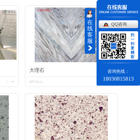
在
QQ咨询
线
客
扫
一
服
扫
更
精
彩
大理石
咨询热线：
18030815813
DETAILS