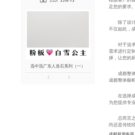
足您的要求
除了设
不仅如此，成
对于追
需求进行定
择，让您的
）
迅中迅广东人造石系列（一）
岩板效
成都整
成都整体橱
在选择
为您提供专
总而言
尚还是传统
成都厨房电器