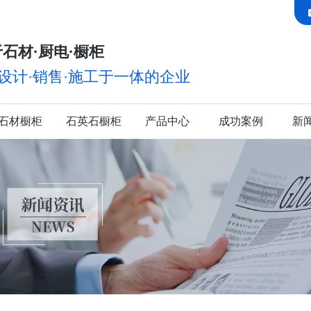
石材·厨电·橱柜
·设计·销售·施工于一体的企业
石材橱柜
石英石橱柜
产品中心
成功案例
新