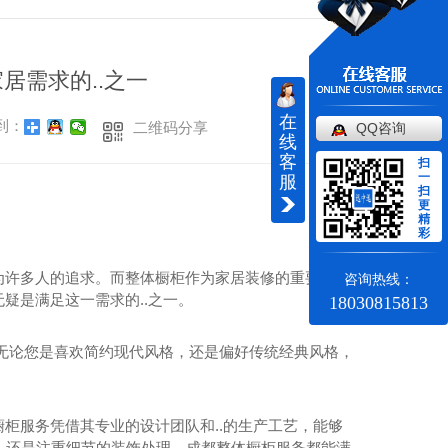
居需求的..之一
在
到：
二维码分享
QQ咨询
线
客
扫
一
服
扫
更
精
彩
为许多人的追求。而整体橱柜作为家居装修的重要组成
咨询热线：
疑是满足这一需求的..之一。
18030815813
无论您是喜欢简约现代风格，还是偏好传统经典风格，
柜服务凭借其专业的设计团队和..的生产工艺，能够
局，还是注重细节的装饰处理，成都整体橱柜服务都能满